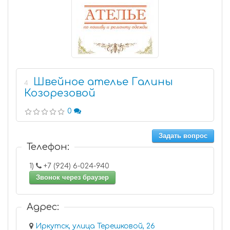
Швейное ателье Галины
4
Козорезовой
0
Задать вопрос
Телефон:
1)
+7 (924) 6-024-940
Звонок через браузер
Адрес:
Иркутск, улица Терешковой, 26