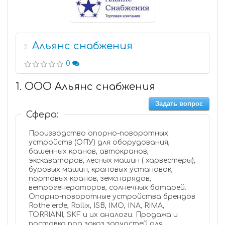
Альянс снабжения
3
0
1. ООО Альянс снабжения
Задать вопрос
Сфера:
Производство опорно-поворотных
устройств (ОПУ) для оборудования,
башенных кранов, автокранов,
экскаваторов, лесных машин ( харвестеры),
буровых машин, крановых установок,
портовых кранов, земснарядов,
ветрогенераторов, солнечных батарей.
Опорно-поворотные устройства брендов
Rothe erde, Rollix, ISB, IMO, INA, RIMA,
TORRIANI, SKF и их аналоги. Продажа и
поставка под заказ запчастей для