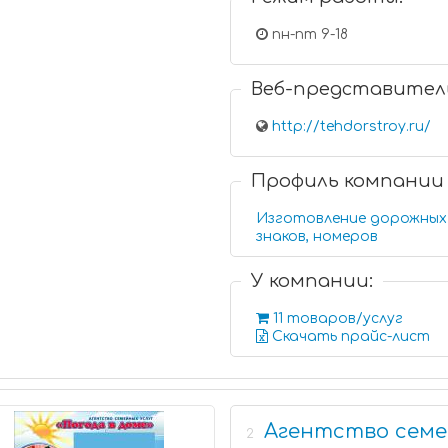
пн-пт 9-18
Веб-представител
http://tehdorstroy.ru/
Профиль компании
Изготовление дорожных
знаков, номеров
У компании:
11 товаров/услуг
Скачать прайс-лист
Агентство семей
2