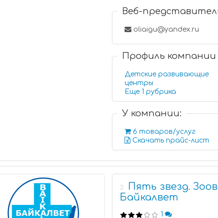
Веб-представител
oliaigu@yandex.ru
Профиль компании
Детские развивающие
центры
Еще 1 рубрика
У компании:
6 товаров/услуг
Скачать прайс-лист
Пять звезд. Зо
3
Байкалвет
1