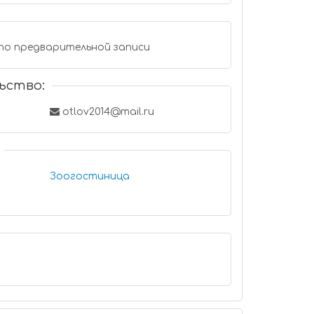
вт-сб 10:00-19:00, пн, вс по предварительной записи
ьство:
otlov2014@mail.ru
Зоогостиница