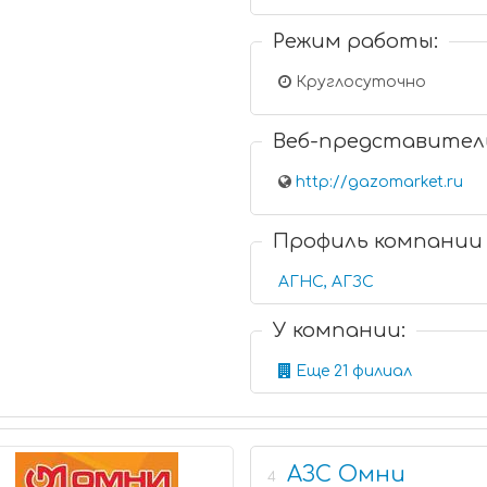
Режим работы:
Круглосуточно
Веб-представител
http://gazomarket.ru
Профиль компании
АГНС, АГЗС
У компании:
Еще 21 филиал
АЗС Омни
4