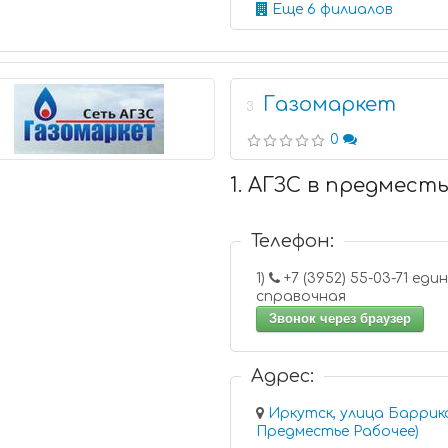
Еще 6 филиалов
Газомаркет
3
0
1. АГЗС в предмест
Телефон:
1)
+7 (3952) 55-03-71 единая
справочная
Звонок через браузер
Адрес:
Иркутск, улица Баррик
Предместье Рабочее)