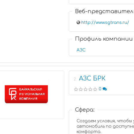
Веб-представител
http://www.sgtrans.ru/
Профиль компании
АЗС
АЗС БРК
2
0
Сфера:
Создаем условия, чтобы
автомобиль по доступны
комфорта.