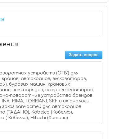
ия
жения
Задать вопрос
оворотных устройств (ОПУ) для
 кранов, автокранов, экскаваторов,
ры), буровых машин, крановых
анов, земснарядов, ветрогенераторов,
орно-поворотные устройства брендов
MO, INA, RIMA, TORRIANI, SKF и их аналоги.
 заказ запчастей для автокранов
no (ТАДАНО), Kobelco (Кобелко),
 ( Кобелко), Hitachi (Хитачи)