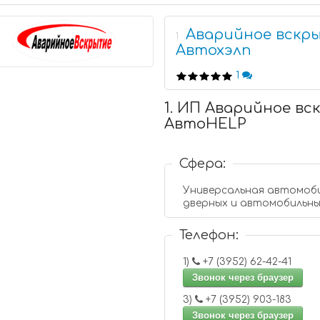
Аварийное вскр
1
Автохэлп
1
1. ИП Аварийное в
АвтоHELP
Сфера:
Универсальная автомоби
дверных и автомобильны
Телефон:
1)
+7 (3952) 62-42-41
Звонок через браузер
3)
+7 (3952) 903-183
Звонок через браузер