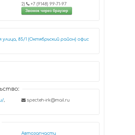
2)
+7 (9148) 99-71-97
Звонок через браузер
лица, 85/1 (Октябрьский район) офис
ьство:
u/
,
specteh-irk@mail.ru
Автозапчасти