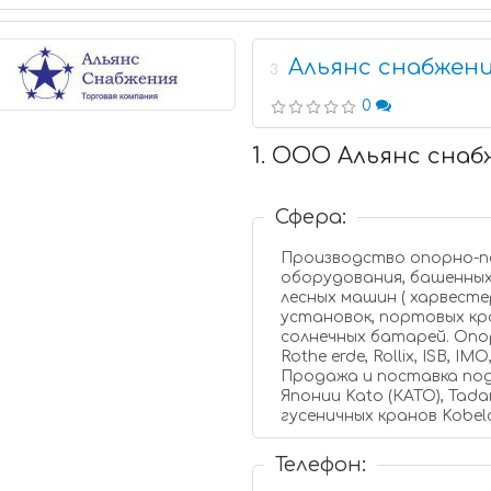
Альянс снабжен
3
0
1. ООО Альянс снаб
Сфера:
Производство опорно-п
оборудования, башенных
лесных машин ( харвесте
установок, портовых кр
солнечных батарей. Оп
Rothe erde, Rollix, ISB, I
Продажа и поставка под
Японии Kato (КАТО), Tada
гусеничных кранов Kobelco
Телефон: