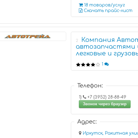
18 товаров/услуг
Скачать прайс-лист
Компания Автот
2
автозапчастями 
легковые и грузо
1
Телефон:
1)
+7 (3952) 28-88-49
Звонок через браузер
Адрес:
Иркутск, Ракитная улиц