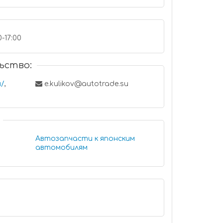
0-17:00
ьство:
u/
,
e.kulikov@autotrade.su
Автозапчасти к японским
автомобилям