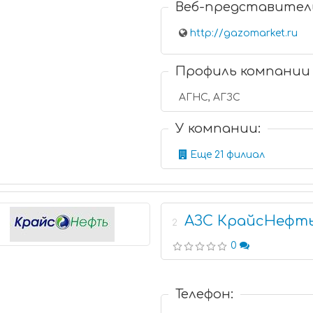
Веб-представител
http://gazomarket.ru
Профиль компании
АГНС, АГЗС
У компании:
Еще 21 филиал
АЗС КрайсНефт
2
0
Телефон: