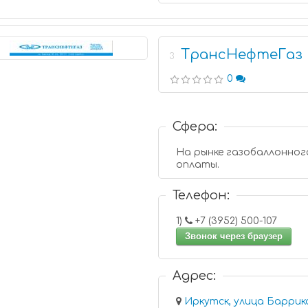
ТрансНефтеГаз
3
0
Сфера:
На рынке газобаллонного
оплаты.
Телефон:
1)
+7 (3952) 500-107
Звонок через браузер
Адрес:
Иркутск, улица Баррик