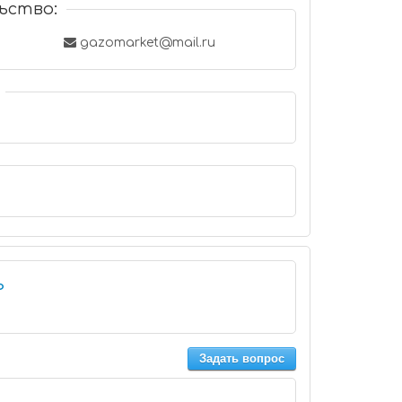
ьство:
gazomarket@mail.ru
ь
Задать вопрос