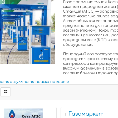
ГазоНаполнительная Комп
сжатым природным газом 
Станция (АГЗС) — заправка
также несколько типов во
Автомобильная газонапол
предназначена для запра
газом (метаном). Такой т
газовыми двигателями, р
природном газе (КПГ) и о
оборудования.
Природный газ поступает 
проходит через систему 
компрессора компримирует
высоким давлением в газо
газовые баллоны транспо
зать результаты поиска на карте
Газомаркет
1