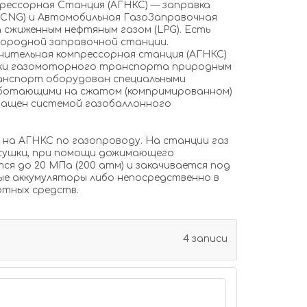
рессорная Станция (АГНКС) — заправка
(CNG) и Автомобильная ГазоЗаправочная
 сжиженным нефтяным газом (LPG). Есть
дородной заправочной станции.
нительная компрессорная станция (АГНКС)
вки газомоторного транспорта природным
ранспорт оборудован специальными
аботающими на сжатом (компримированном)
снащен системой газобаллонного
на АГНКС по газопроводу. На станции газ
осушки, при помощи дожимающего
ся до 20 МПа (200 атм) и закачивается под
вые аккумуляторы либо непосредственно в
ртных средств.
4 записи