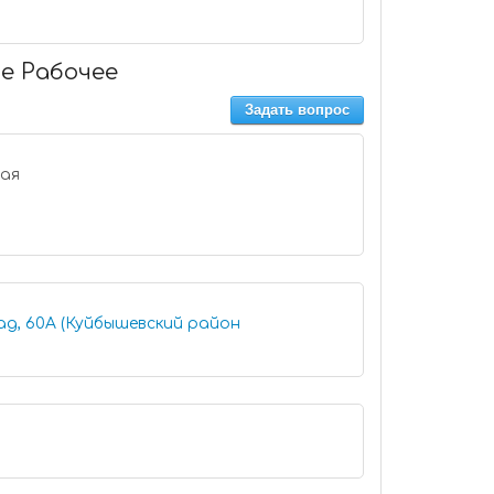
ье Рабочее
Задать вопрос
ад, 60А (Куйбышевский район