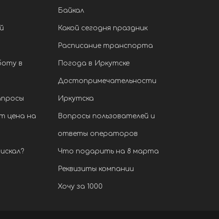
Байкал
й
Какой сегодня праздник
Расписание транспорта
боту в
Погода в Иркутске
Достопримечательности
апросы
Иркутска
т цена на
Вопросы пользователей и
ответы операторов
искал?
Что подарить на 8 марта
Реквизиты компании
Хочу за 1000