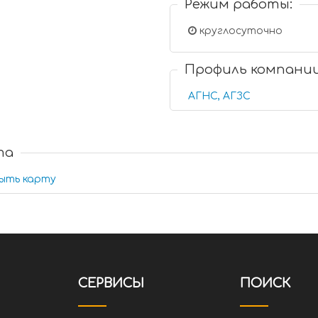
Режим работы:
круглосуточно
Профиль компани
АГНС, АГЗС
та
ыть карту
СЕРВИСЫ
ПОИСК