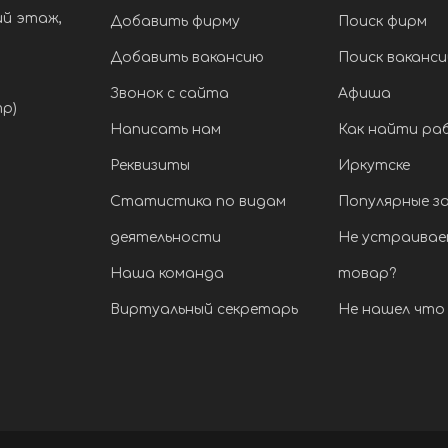
ий этаж,
Добавить фирму
Поиск фирм
Добавить вакансию
Поиск ваканси
Звонок с сайта
Афиша
тр)
Написать нам
Как найти ра
Реквизиты
Иркутске
Статистика по видам
Популярные з
деятельности
Не устраивае
Наша команда
товар?
Виртуальный секретарь
Не нашел что 