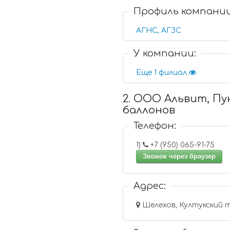
Профиль компани
АГНС, АГЗС
У компании:
Еще 1 филиал
2. ООО Альвит, Пу
баллонов
Телефон:
1)
+7 (950) 065-91-75
Звонок через браузер
Адрес:
Шелехов, Култукский 