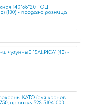
ная 140*55*2.0 ГОЦ
) (100) - продажа розница
г-ш чугунный "SALPICA" (40) -
окраны KATO (для кранов
50, артикул 523-51041000 -