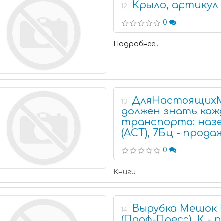
Крыло, артикул 
12
0
Подробнее...
ДляНастоящихМ
13
должен знать каж
транспорта: назе
(АСТ), 7Бц - прод
0
Книги
Вырубка Мешок
14
(Проф-Пресс), К -