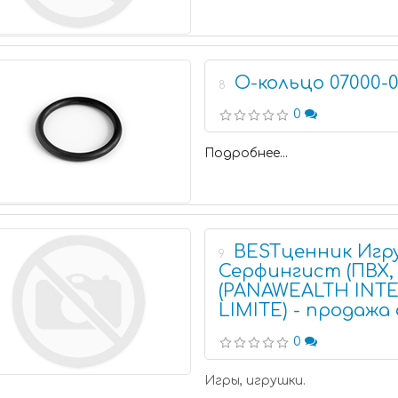
О-кольцо 07000-0
8
0
Подробнее...
BESTценник Игру
9
Серфингист (ПВХ, 
(PANAWEALTH INT
LIMITE) - продажа
0
Игры, игрушки.