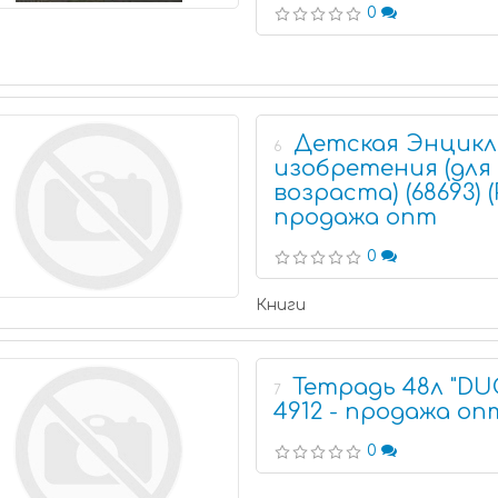
0
Детская Энцик
6
изобретения (для
возраста) (68693) 
продажа опт
0
Книги
Тетрадь 48л "D
7
4912 - продажа оп
0