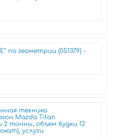
E" по геометрии (051379) -
нная техника
ргон Mazda Titan
 2 тонны, объем будки 12
рокат), услуги