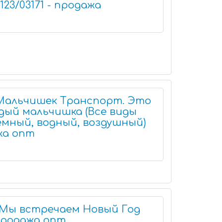
123/03171 - продажа
альчишек Транспорт. Это
дый мальчишка (Все виды
мный, водный, воздушный)
ажа опт
 Мы встречаем Новый Год
 продажа опт