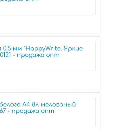
 0.5 мм "HappyWrite. Яркие
-0121 - продажа опт
белого А4 8л мелованый
67 - продажа опт