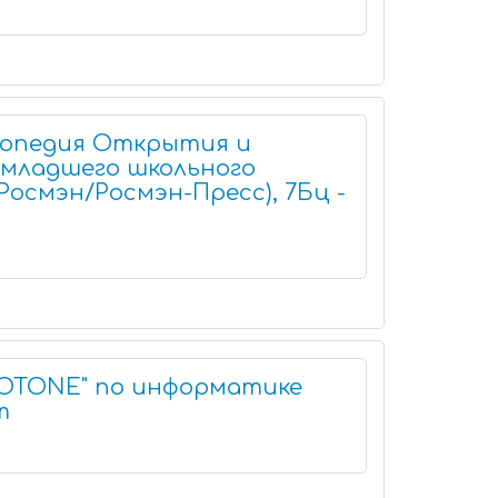
лопедия Открытия и
 младшего школьного
(Росмэн/Росмэн-Пресс), 7Бц -
UOTONE" по информатике
т