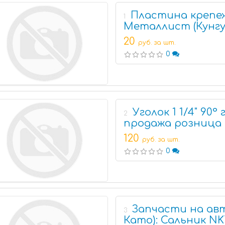
Пластина крепеж
1
Металлист (Кунгур
20
руб. за шт.
0
Уголок 1 1/4" 90° 
2
продажа розница
120
руб. за шт.
0
Запчасти на авт
3
Като): Сальник NK7