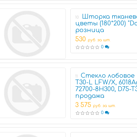
Шторка тканевая
10
цветы (180*200) "Do
розница
530
руб. за шт.
0
Стекло лобовое в
11
T30-L LFW/X, 6018A
72700-8H300, D75-T
продажа
3 575
руб. за шт.
0