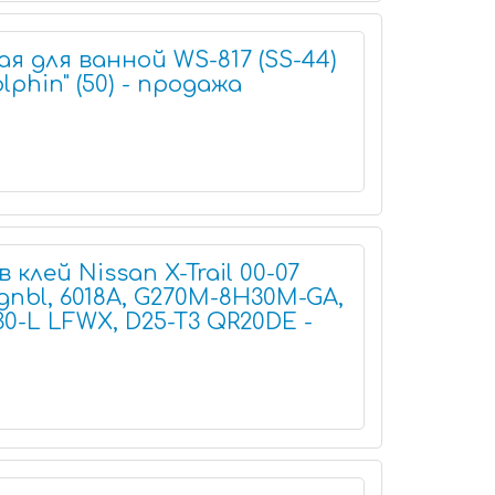
 для ванной WS-817 (SS-44)
lphin" (50) - продажа
 клей Nissan X-Trail 00-07
gnbl, 6018A, G270M-8H30M-GA,
30-L LFWX, D25-T3 QR20DE -