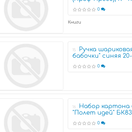
0
Книги
Ручка шариковая
15
бабочки" синяя 20
0
Набор картона 
16
"Полет идей" БК83
0