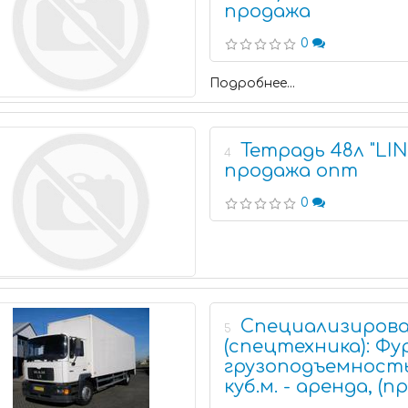
продажа
0
Подробнее...
Тетрадь 48л "LIN
4
продажа опт
0
Специализирова
5
(спецтехника): Фу
грузоподъемность
куб.м. - аренда, (п