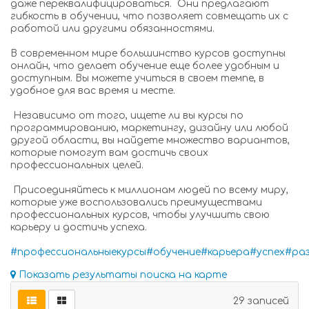
даже переквалифицироваться. Они предлагают
гибкость в обучении, что позволяет совмещать их с
работой или другими обязанностями.
В современном мире большинство курсов доступны
онлайн, что делает обучение еще более удобным и
доступным. Вы можете учиться в своем темпе, в
удобное для вас время и месте.
Независимо от того, ищете ли вы курсы по
программированию, маркетингу, дизайну или любой
другой области, вы найдете множество вариантов,
которые помогут вам достичь своих
профессиональных целей.
Присоединяйтесь к миллионам людей по всему миру,
которые уже воспользовались преимуществами
профессиональных курсов, чтобы улучшить свою
карьеру и достичь успеха.
#профессиональныекурсы
#обучение
#карьера
#успех
#ра
Показать результаты поиска на карте
29 записей