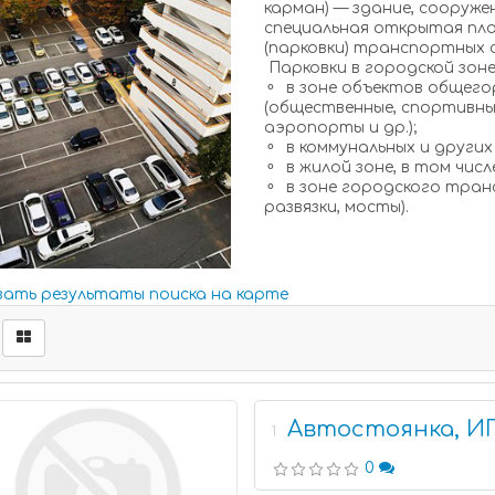
карман) — здание, сооружен
специальная открытая пло
(парковки) транспортных 
Парковки в городской зон
⚬ в зоне объектов общего
(общественные, спортивные
аэропорты и др.);
⚬ в коммунальных и других
⚬ в жилой зоне, в том чис
⚬ в зоне городского тран
развязки, мосты).
зать результаты поиска на карте
Автостоянка, ИП
1
0