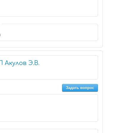
и
 Акулов Э.В.
Задать вопрос