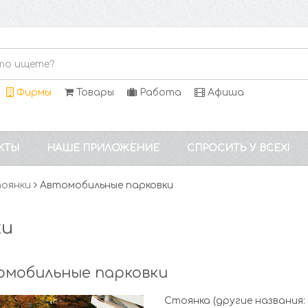
Фирмы
Товары
Работа
Афиша
КТЫ
НАШЕ ПРИЛОЖЕНИЕ
СПРОСИТЬ У ВСЕХ!
тоянки
Автомобильные парковки
ки
омобильные парковки
Стоянка (другие названия: