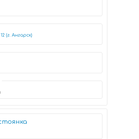
12 (г. Ангарск)
и
стоянка