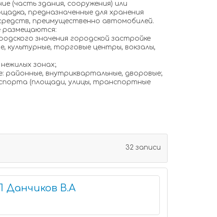
ие (часть здания, сооружения) или
щадка, предназначенные для хранения
средств, преимущественно автомобилей.
е размещаются:
родского значения городской застройке
, культурные, торговые центры, вокзалы,
 нежилых зонах;
ле: районные, внутриквартальные, дворовые;
спорта (площади, улицы, транспортные
32 записи
 Данчиков В.А