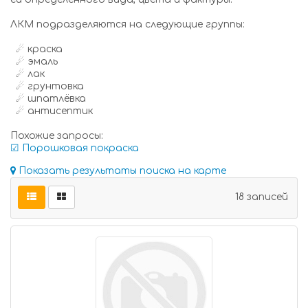
ЛКМ подразделяются на следующие группы:
☄ краска
☄ эмаль
☄ лак
☄ грунтовка
☄ шпатлёвка
☄ антисептик
Похожие запросы:
☑ Порошковая покраска
Показать результаты поиска на карте
18 записей