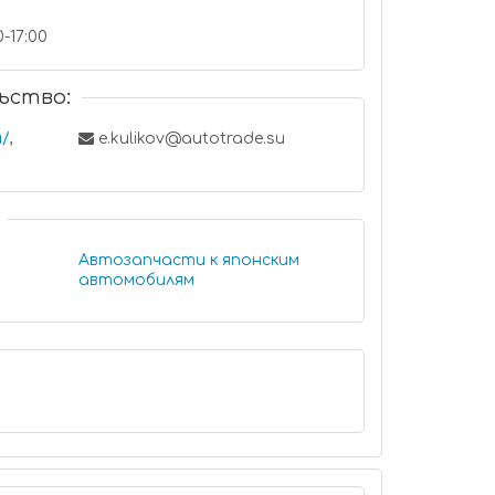
0-17:00
ьство:
u/
,
e.kulikov@autotrade.su
Автозапчасти к японским
автомобилям