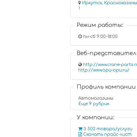
Иркутск, Красноказачья у
1
Режим работы:
пн-сб 9:00-18:00
Веб-представител
http://www.crane-parts.r
http://www.opu-opu.ru/
Профиль компании
Автомагазины
Еще 9 рубрик
У компании:
3 502 товара/услуги
Скачать прайс-лист