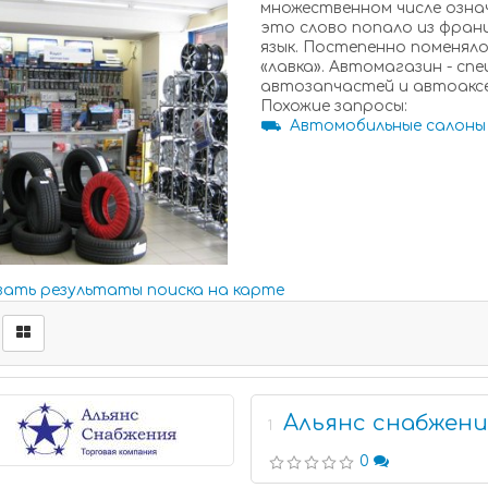
множественном числе означ
это слово попало из францу
язык. Постепенно поменяло
«лавка». Автомагазин - с
автозапчастей и автоаксе
Похожие запросы:
⛟ Автомобильные салоны
зать результаты поиска на карте
Альянс снабжени
1
0