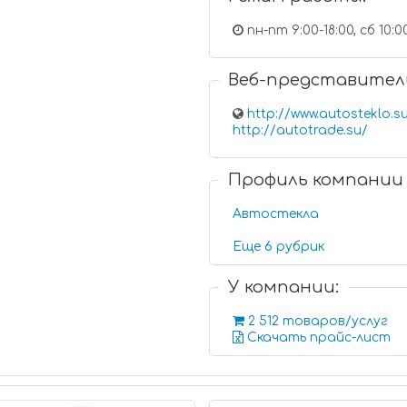
пн-пт 9:00-18:00, сб 10:0
Веб-представител
http://www.autosteklo.s
http://autotrade.su/
Профиль компании
Автостекла
Еще 6 рубрик
У компании:
2 512 товаров/услуг
Скачать прайс-лист