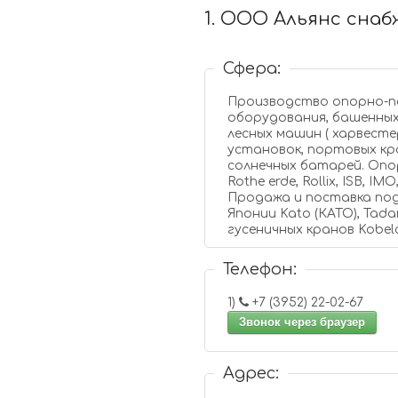
1. ООО Альянс снаб
Сфера:
Производство опорно-п
оборудования, башенных
лесных машин ( харвесте
установок, портовых кр
солнечных батарей. Оп
Rothe erde, Rollix, ISB, I
Продажа и поставка под
Японии Kato (КАТО), Tada
гусеничных кранов Kobelco
Телефон:
1)
+7 (3952) 22-02-67
Звонок через браузер
Адрес: