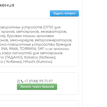
жения
Задать вопрос
оворотных устройств (ОПУ) для
 кранов, автокранов, экскаваторов,
ры), буровых машин, крановых
анов, земснарядов, ветрогенераторов,
орно-поворотные устройства брендов
MO, INA, RIMA, TORRIANI, SKF и их аналоги.
 заказ запчастей для автокранов
no (ТАДАНО), Kobelco (Кобелко),
 ( Кобелко), Hitachi (Хитачи)
2)
+7 (9148) 99-71-97
Звонок через браузер