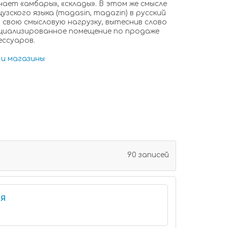
ает «амбары», «склады». В этом же смысле
зского языка (magasin, magazin) в русский
 свою смысловую нагрузку, вытеснив слово
пециализированное помещение по продаже
ссуаров.
 и магазины
90 записей
я