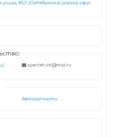
лица, 85/1 (Октябрьский район) офис
ьство:
u/
,
specteh-irk@mail.ru
Автозапчасти