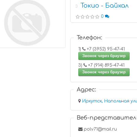
Токио - Байкал
3
0
Телефон:
1)
+7 (3952) 95-47-41
Звонок через браузер
3)
+7 (914) 895-47-41
Звонок через браузер
Адрес:
Иркутск, Напольная ули
Веб-представител
polv71@mail.ru