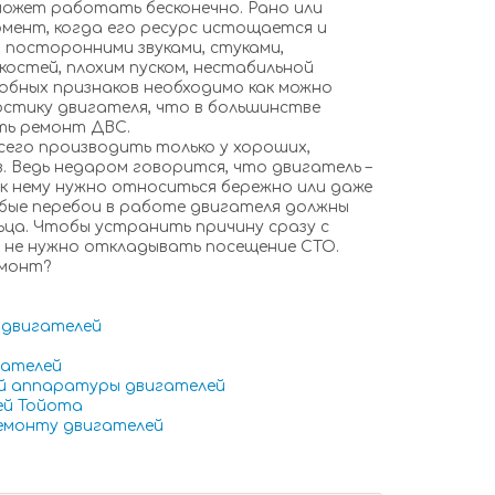
 может работать бесконечно. Рано или
ент, когда его ресурс истощается и
посторонними звуками, стуками,
остей, плохим пуском, нестабильной
обных признаков необходимо как можно
стику двигателя, что в большинстве
ть ремонт ДВС.
сего производить только у хороших,
. Ведь недаром говорится, что двигатель –
 к нему нужно относиться бережно или даже
юбые перебои в работе двигателя должны
ца. Чтобы устранить причину сразу с
 не нужно откладывать посещение СТО.
емонт?
 двигателей
гателей
й аппаратуры двигателей
ей Тойота
емонту двигателей