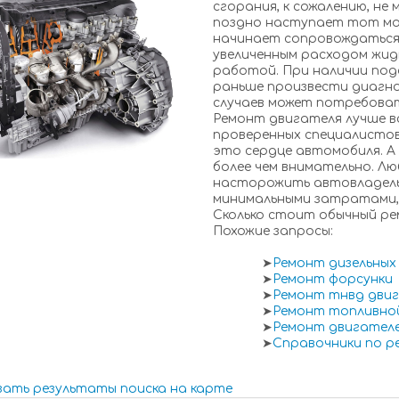
сгорания, к сожалению, не
поздно наступает тот мом
начинает сопровождаться 
увеличенным расходом жидк
работой. При наличии под
раньше произвести диагно
случаев может потребова
Ремонт двигателя лучше в
проверенных специалистов
это сердце автомобиля. А
более чем внимательно. Л
насторожить автовладель
минимальными затратами,
Сколько стоит обычный р
Похожие запросы:
➤
Ремонт дизельных
➤
Ремонт форсунки
➤
Ремонт тнвд дви
➤
Ремонт топливно
➤
Ремонт двигател
➤
Справочники по р
зать результаты поиска на карте