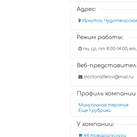
Адрес:
Иркутск, Чудотворская 
Режим работы:
пн, с
Веб-представител
doctoralferov@mail.ru
Профиль компании
Мануальная терапия
Еще 1 рубрика
У компании:
44 товара/услуги