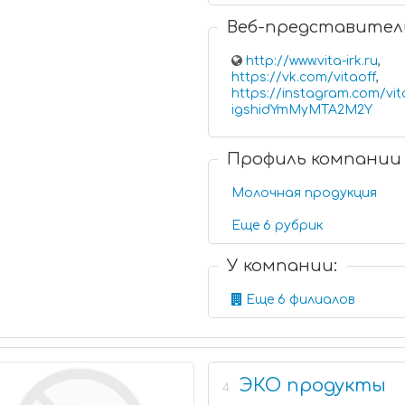
Веб-представител
http://www.vita-irk.ru
,
https://vk.com/vitaoff
,
https://instagram.com/vit
igshidYmMyMTA2M2Y
Профиль компании
Молочная продукция
Еще 6 рубрик
У компании:
Еще 6 филиалов
ЭКО продукты
4