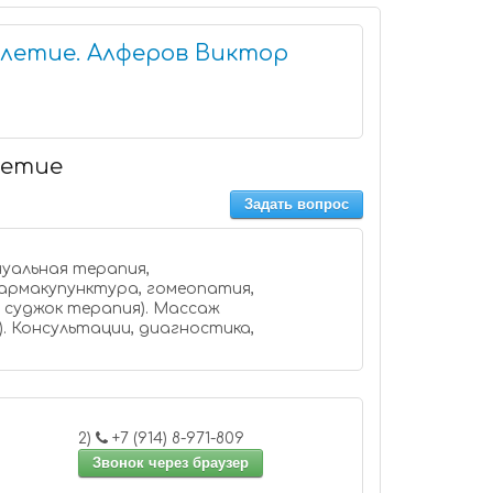
олетие. Алферов Виктор
олетие
Задать вопрос
нуальная терапия,
армакупунктура, гомеопатия,
, суджок терапия). Массаж
). Консультации, диагностика,
2)
+7 (914) 8-971-809
Звонок через браузер