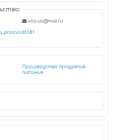
ьство:
vita-us@mail.ru
a_proizvodit38?
Производство продуктов
питания