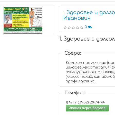
Здоровье и долг
1
Иванович
0
1. Здоровье и долг
Сфера:
Комплексное лечение (ма
иглорефлексотерапия, ф
пчелоужаливание, пиявки
(классический, китайский
профилактика.
Телефон:
1)
+7 (3952) 28-74-94
Звонок через браузер