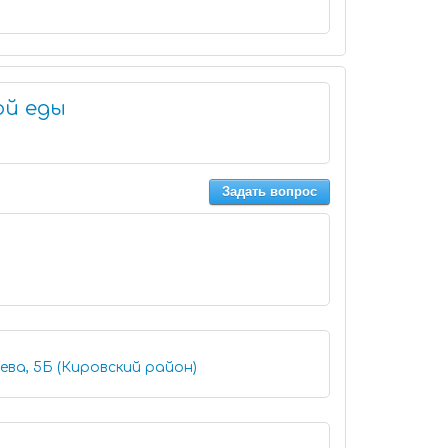
ой еды
Задать вопрос
ева, 5Б (Кировский район)