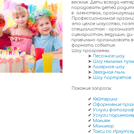
веселье. Дети всегда нет
порадовать детей родите
в агенствах, организующи
Профессиональная организ
это целое искусство, поэ
специалистам - организа
сценаристам, ведущим, ди-
правильно организовать в
формата события.
Шоу программы:
➤
Песочное шоу
➤
Шоу мыльных пуз
➤
Лазерное шоу
➤
Звездная пыль
➤
Шоу портретов
Похожие запросы:
✔
Кейтеринг
✔
Оформление праз
✔
Услуги фотограф
✔
Услуги парикмахе
✔
Макияж
✔
Маникюр
✔
Такси по Иркутск