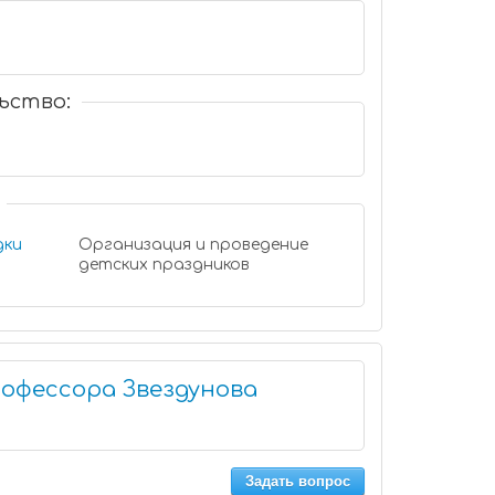
ьство:
дки
Организация и проведение
детских праздников
офессора Звездунова
Задать вопрос