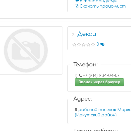
6 товаров/услуг
Скачать прайс-лист
Декси
2
0
Телефон:
1)
+7 (914) 934-04-07
Звонок через браузер
Адрес:
рабочий посёлок Марко
(Иркутский район)