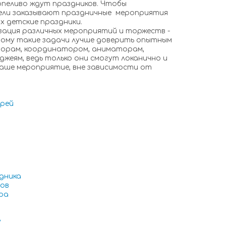
ерпеливо ждут праздников. Чтобы
ли заказывают праздничные мероприятия
х детские праздники.
ация различных мероприятий и торжеств -
тому такие задачи лучше доверить опытным
торам, координатором, аниматорам,
джеям, ведь только они смогут локанично и
аше мероприятие, вне зависимости от
ырей
дника
ов
ра
у