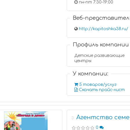
пн-пт 7:30-19:00
Веб-представител
http://kapitoshka38.ru/
Профиль компании
Детские развивающие
центры
У компании:
5 товаров/услуг
Скачать прайс-лист
Агентство семей
3
0