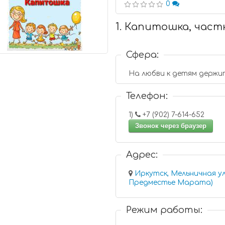
0
1. Капитошка, час
Сфера:
На любви к детям держи
Телефон:
1)
+7 (902) 7-614-652
Звонок через браузер
Адрес:
Иркутск, Мельничная ул
Предместье Марата)
Режим работы: