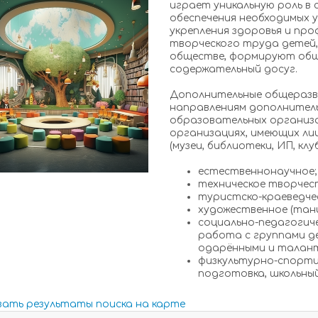
играет уникальную роль в
обеспечения необходимых 
укрепления здоровья и пр
творческого труда детей,
обществе, формируют общ
содержательный досуг.
Дополнительные общеразв
направлениям дополнитель
образовательных организа
организациях, имеющих ли
(музеи, библиотеки, ИП, клуб
естественнонаучное;
техническое творчес
туристско-краеведчес
художественное (танцы
социально-педагогич
работа с группами д
одарёнными и талант
физкультурно-спорти
подготовка, школьный
зать результаты поиска на карте