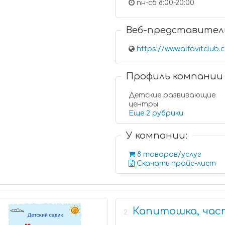
пн-сб 8:00-20:00
Веб-представител
https://www.alfavitclub
Профиль компании
Детские развивающие
центры
Еще 2 рубрики
У компании:
8 товаров/услуг
Скачать прайс-лист
Капитошка, час
2