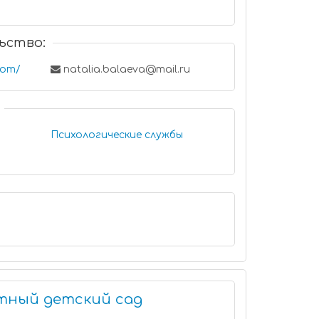
ьство:
.com/
natalia.balaeva@mail.ru
Психологические службы
тный детский сад