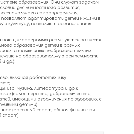
 системе образования. Они служат задачам
условий для личностного развития,
офессионального самоопределения,
 позволяют адаптировать детей к жизни в
ую культуру, позволяют организовать
ивающие программы реализуются по шести
ного образования детей в разных
циях, а также иных необразовательных
цензию на образовательную деятельность
 и др.):
тво, включая робототехнику;
кое;
, изо, музыка, литература и др.);
еское (волонтёрство, добровольчество,
етей, имеющими ограничения по здоровью, с
ливыми детьми);
вное (массовый спорт, общая физическая
 спорт).