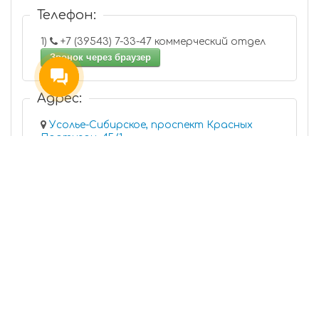
Телефон:
1)
+7 (39543) 7-33-47 коммерческий отдел
Звонок через браузер
Адрес:
Усолье-Сибирское, проспект Красных
Партизан, 45/1
Режим работы:
пн-вс 09:00-19:00
Веб-представительство:
http://www.vita-irk.ru
,
https://vk.com/vitaoff
,
https://instagram.com/vita_proizvodit38?
igshidYmMyMTA2M2Y
vita-us@mail.ru