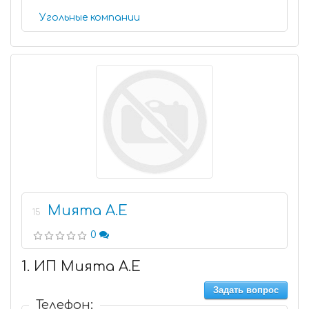
Угольные компании
Мията А.Е
15
0
1. ИП Мията А.Е
Задать вопрос
Телефон: