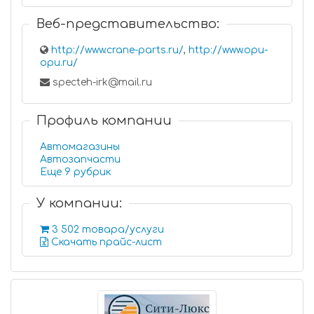
Веб-представительство:
http://www.crane-parts.ru/
,
http://www.opu-
opu.ru/
specteh-irk@mail.ru
Профиль компании
Автомагазины
Автозапчасти
Еще 9 рубрик
У компании:
3 502 товара/услуги
Скачать прайс-лист