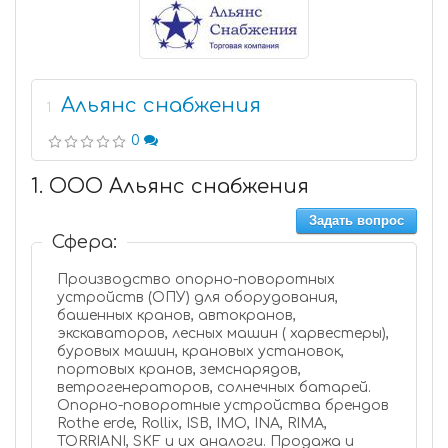
Альянс снабжения
1
0
1. ООО Альянс снабжения
Задать вопрос
Сфера:
Производство опорно-поворотных
устройств (ОПУ) для оборудования,
башенных кранов, автокранов,
экскаваторов, лесных машин ( харвестеры),
буровых машин, крановых установок,
портовых кранов, земснарядов,
ветрогенераторов, солнечных батарей.
Опорно-поворотные устройства брендов
Rothe erde, Rollix, ISB, IMO, INA, RIMA,
TORRIANI, SKF и их аналоги. Продажа и