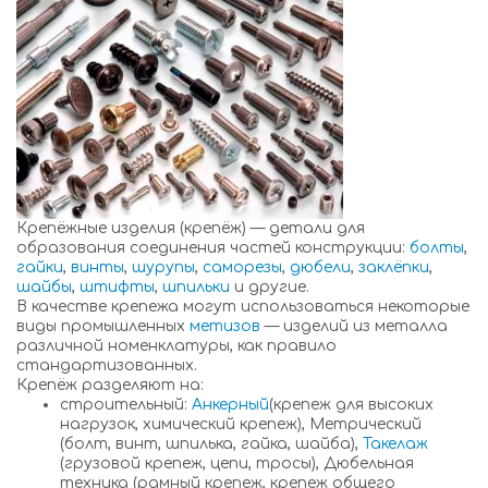
Крепёжные изделия (крепёж) — детали для
образования соединения частей конструкции:
болты
,
гайки
,
винты
,
шурупы
,
саморезы
,
дюбели
,
заклёпки
,
шайбы
,
штифты
,
шпильки
и другие.
В качестве крепежа могут использоваться некоторые
виды промышленных
метизов
— изделий из металла
различной номенклатуры, как правило
стандартизованных.
Крепёж разделяют на:
строительный:
Анкерный
(крепеж для высоких
нагрузок, химический крепеж), Метрический
(болт, винт, шпилька, гайка, шайба),
Такелаж
(грузовой крепеж, цепи, тросы), Дюбельная
техника (рамный крепеж, крепеж общего