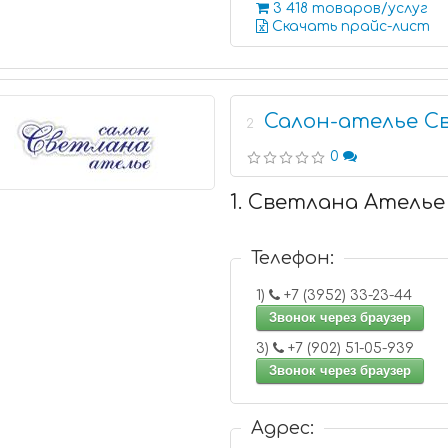
3 418 товаров/услуг
Скачать прайс-лист
Салон-ателье С
2
0
1. Светлана Ателье
Телефон:
1)
+7 (3952) 33-23-44
Звонок через браузер
3)
+7 (902) 51-05-939
Звонок через браузер
Адрес: