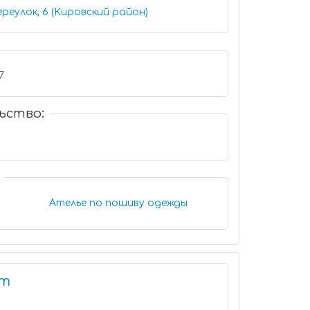
реулок, 6 (Кировский район)
0-17
ьство:
Ателье по пошиву одежды
нт