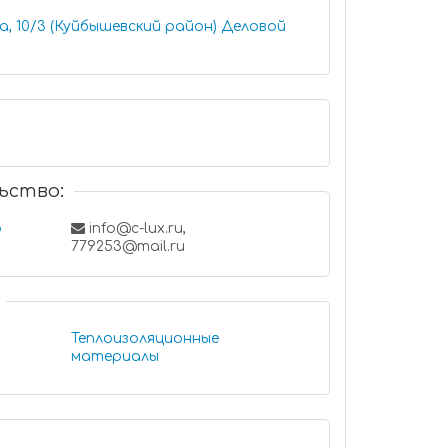
0/3 (Куйбышевский район) Деловой
ьство:
ф
info@c-lux.ru,
779253@mail.ru
Теплоизоляционные
материалы