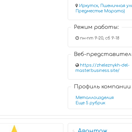
Иркутск, Пшеничная ул
Предместье Марата)
Режим работы:
пн-пт 9-20, сб 9-18
Веб-представител
https://zheleznykh-del-
master.business.site/
Профиль компании
Металлоизделия
Еще 5 рубрик
Авантаж
5