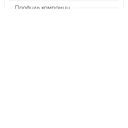
Профиль компании
Производственные предприятия
Сварочные работы
Еще 10 рубрик
Пеку Д.К.
15
0