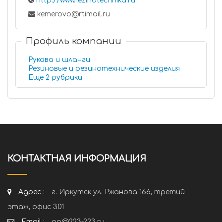
http://www.rezinotechnika.ru
kemerovo@rtimail.ru
Профиль компании
Рукава и шланги
Резиновые и резинотехнические изделия
Еще 2 рубрики
КОНТАКТНАЯ ИНФОРМАЦИЯ
Адрес :
г. Иркутск ул. Ржанова 166, третий
этаж, офис 301
Email :
ap@223-223.ru