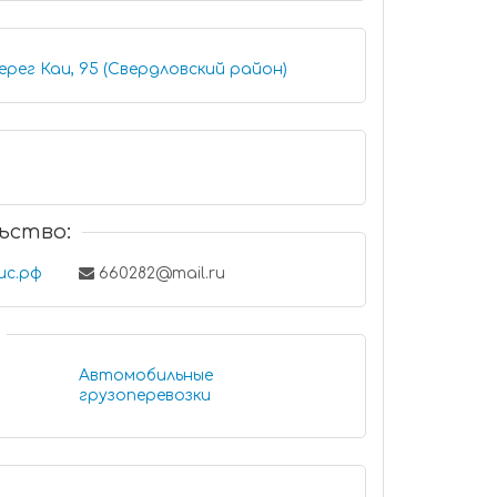
ерег Каи, 95 (Свердловский район)
ьство:
ис.рф
660282@mail.ru
Автомобильные
грузоперевозки