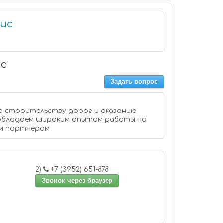
ис
ис
Задать вопрос
о строительству дорог и оказанию
 обладаем широким опытом работы на
ым партнером
2)
+7 (3952) 651-878
Звонок через браузер