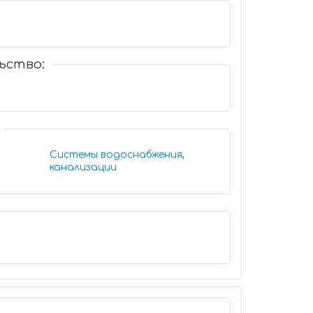
ьство:
u
Системы водоснабжения,
канализации