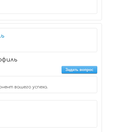
ль
офиль
Задать вопрос
онент вашего успеха.