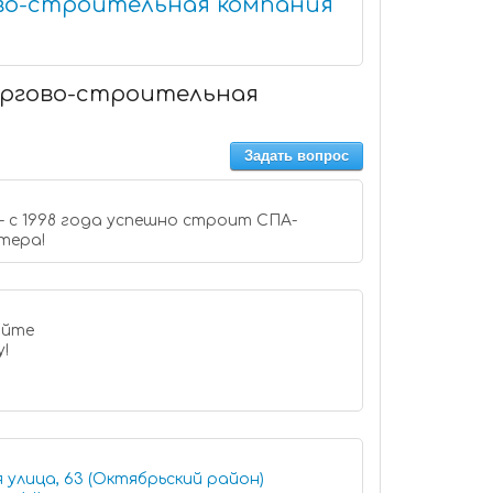
во-строительная компания
оргово-строительная
Задать вопрос
 с 1998 года успешно строит СПА-
тера!
у!
 улица, 63 (Октябрьский район)