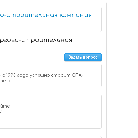
во-строительная компания
оргово-строительная
Задать вопрос
 с 1998 года успешно строит СПА-
тера!
у!