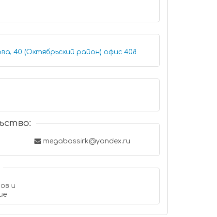
Иркутск, улица Ширямова, 40 (Октябрьский район) офис 408
ьство:
megabassirk@yandex.ru
ов и
ие