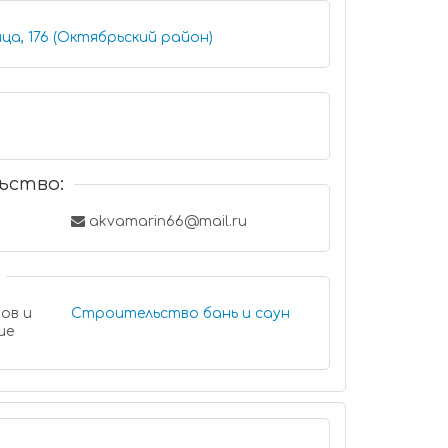
ца, 176 (Октябрьский район)
ьство:
akvamarin66@mail.ru
ов и
Строительство бань и саун
ие