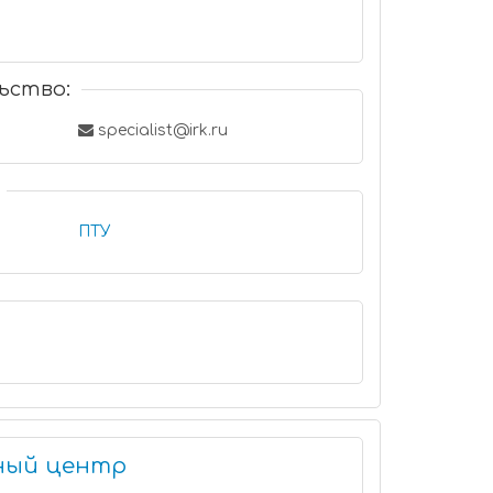
ьство:
specialist@irk.ru
ПТУ
ный центр