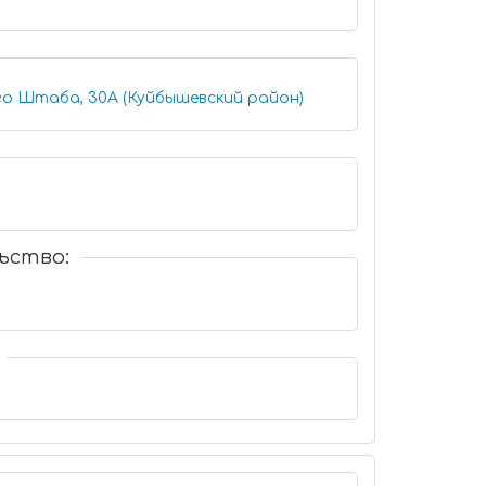
го Штаба, 30А (Куйбышевский район)
ьство: