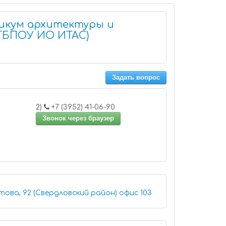
икум архитектуры и
ГБПОУ ИО ИТАС)
Задать вопрос
2)
+7 (3952) 41-06-90
Звонок через браузер
Иркутск, улица Лермонтова, 92 (Свердловский район) офис 103