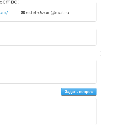
ьство:
com/
estet-dizain@mail.ru
Задать вопрос