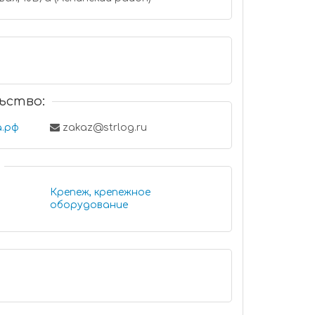
ьство:
а.рф
zakaz@strlog.ru
Крепеж, крепежное
оборудование