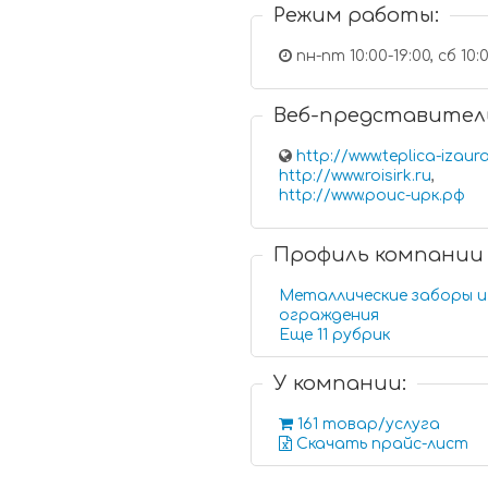
Режим работы:
пн-пт 10:00-19:00, сб 10:
Веб-представител
http://www.teplica-izaura
http://www.roisirk.ru
,
http://www.роис-ирк.рф
Профиль компании
Металлические заборы и
ограждения
Еще 11 рубрик
У компании:
161 товар/услуга
Скачать прайс-лист