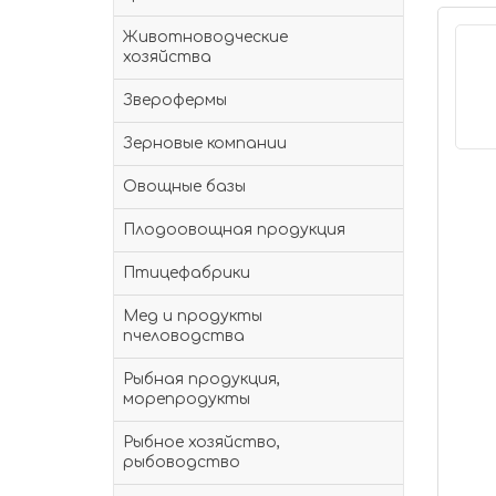
Животноводческие
хозяйства
Зверофермы
Зерновые компании
Овощные базы
Плодоовощная продукция
Птицефабрики
Мед и продукты
пчеловодства
Рыбная продукция,
морепродукты
Рыбное хозяйство,
рыбоводство