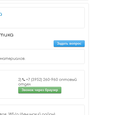
а
стика
Задать вопрос
материалов.
2)
+7 (3952) 260-960 оптовый
отдел
Звонок через браузер
ая, 18Б/а (Ленинский район)