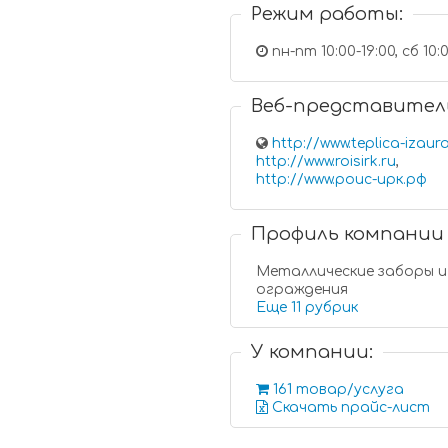
Режим работы:
пн-пт 10:00-19:00, сб 10:
Веб-представител
http://www.teplica-izaura
http://www.roisirk.ru
,
http://www.роис-ирк.рф
Профиль компании
Металлические заборы и
ограждения
Еще 11 рубрик
У компании:
161 товар/услуга
Скачать прайс-лист