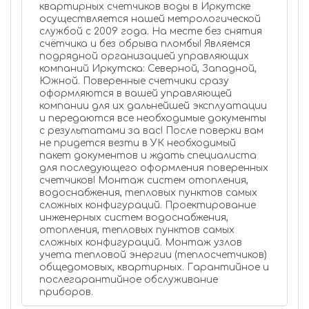
квартирных счетчиков воды в Иркутске
осуществляется нашей метрологической
службой с 2009 года. На месте без снятия
счётчика и без обрыва пломбы! Являемся
подрядной организацией управляющих
компаний Иркутска: Северной, Западной,
Южной. Поверенные счетчики сразу
оформляются в вашей управляющей
компании для их дальнейшей эксплуатации
и передаются все необходимые документы
с результатами за вас! После поверки вам
не придется везти в УК необходимый
пакет документов и ждать специалиста
для последующего оформления поверенных
счетчиков! Монтаж систем отопления,
водоснабжения, тепловых пунктов самых
сложных конфигураций. Проектирование
инженерных систем водоснабжения,
отопления, тепловых пунктов самых
сложных конфигураций. Монтаж узлов
учета тепловой энергии (теплосчетчиков)
общедомовых, квартирных. Гарантийное и
послегарантийное обслуживание
приборов.