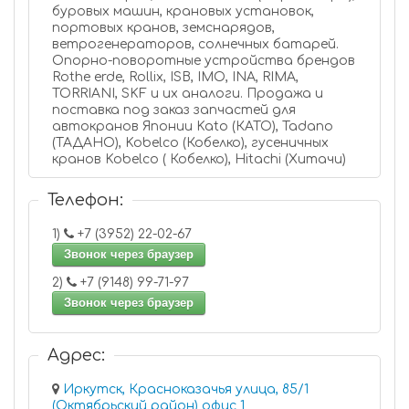
буровых машин, крановых установок,
портовых кранов, земснарядов,
ветрогенераторов, солнечных батарей.
Опорно-поворотные устройства брендов
Rothe erde, Rollix, ISB, IMO, INA, RIMA,
TORRIANI, SKF и их аналоги. Продажа и
поставка под заказ запчастей для
автокранов Японии Kato (КАТО), Tadano
(ТАДАНО), Kobelco (Кобелко), гусеничных
кранов Kobelco ( Кобелко), Hitachi (Хитачи)
Телефон:
1)
+7 (3952) 22-02-67
Звонок через браузер
2)
+7 (9148) 99-71-97
Звонок через браузер
Адрес:
Иркутск, Красноказачья улица, 85/1
(Октябрьский район) офис 1