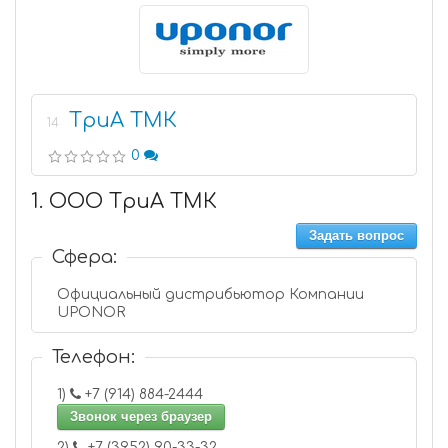
ТриА ТМК
14
0
1. ООО ТриА ТМК
Задать вопрос
Сфера:
Официальный дистрибьютор Компании
UPONOR
Телефон:
1)
+7 (914) 884-2444
Звонок через браузер
2)
+7 (3952) 90-33-32