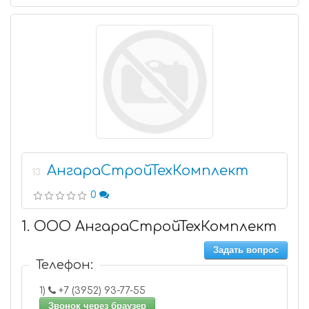
АнгараСтройТехКомплект
13
0
1. ООО АнгараСтройТехКомплект
Задать вопрос
Телефон:
1)
+7 (3952) 93-77-55
Звонок через браузер