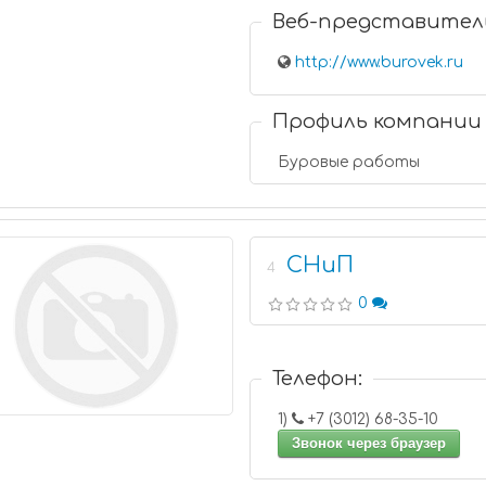
Веб-представител
http://www.burovek.ru
Профиль компании
Буровые работы
СНиП
4
0
Телефон:
1)
+7 (3012) 68-35-10
Звонок через браузер