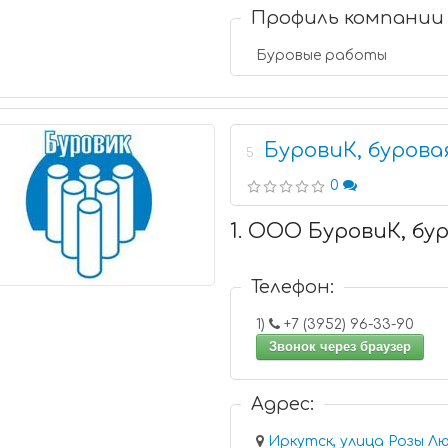
Профиль компании
Буровые работы
БуровиК, бурова
5
0
1. ООО БуровиК, бу
Телефон:
1)
+7 (3952) 96-33-90
Звонок через браузер
Адрес:
Иркутск, улица Розы Лю