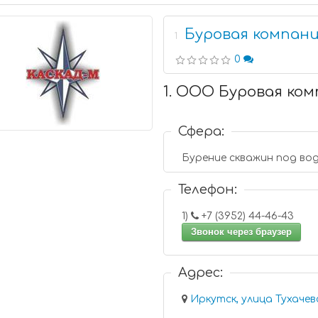
Буровая компан
1
0
1. ООО Буровая ко
Сфера:
Бурение скважин под во
Телефон:
1)
+7 (3952) 44-46-43
Звонок через браузер
Адрес:
Иркутск, улица Тухачев