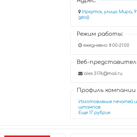
Адрес:
Иркутск, улица Мира, 9
два))
Режим работы:
ежедневно 8:00-21:00
Веб-представител
alex.3176@mail.ru
Профиль компании
Изготовление печатей 
штампов
Еще 17 рубрик