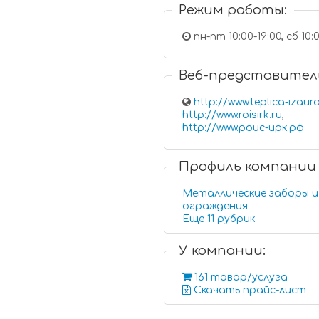
Режим работы:
пн-пт 10:00-19:00, сб 10:
Веб-представител
http://www.teplica-izaura
http://www.roisirk.ru
,
http://www.роис-ирк.рф
Профиль компании
Металлические заборы и
ограждения
Еще 11 рубрик
У компании:
161 товар/услуга
Скачать прайс-лист