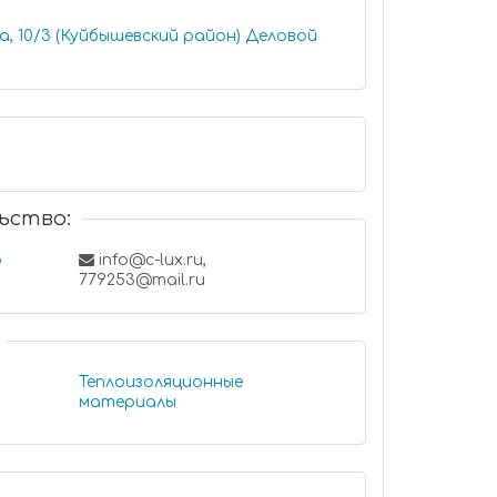
0/3 (Куйбышевский район) Деловой
ьство:
ф
info@c-lux.ru,
779253@mail.ru
Теплоизоляционные
материалы