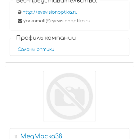
Веб-представительство:
http://eyevisionoptika.ru
yarkomoll@eyevisionoptika.ru
Профиль компании
Салоны оптики
МедМаска38
11