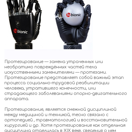
Протезирование — замена утраченных или
необратимо повреждённых частей тела
искусственными заменителями — протезами.
Протезирование представляет собой важный этап
процесса социально-трудовой реабилитации
человека, утратившего конечности, или
страдающего заболеваниями опорно-двигательного
аппарата.
Протезированиe, является смежной дисциплиной
между медициной и техникой, тесно связано с
ортопедией , травматологией и восстановительной
хирургией и др. Хотя протезирование как отдельная
дисциплина отделилась в XIX веке, сведения о нем