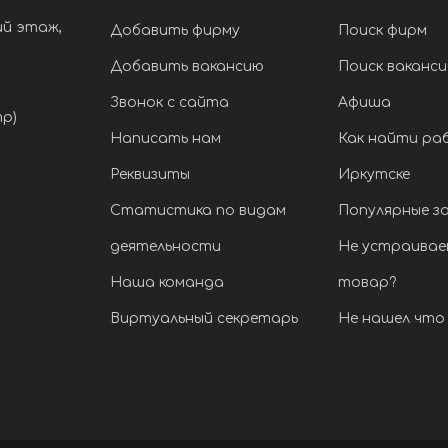
ий этаж,
Добавить фирму
Поиск фирм
Добавить вакансию
Поиск ваканси
Звонок с сайта
Афиша
тр)
Написать нам
Как найти ра
Реквизиты
Иркутске
Статистика по видам
Популярные з
деятельности
Не устраивае
Наша команда
товар?
Виртуальный секретарь
Не нашел что 