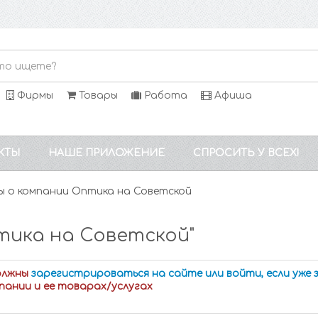
Фирмы
Товары
Работа
Афиша
КТЫ
НАШЕ ПРИЛОЖЕНИЕ
СПРОСИТЬ У ВСЕХ!
 о компании Оптика на Советской
тика на Советской"
олжны
зарегистрироваться на сайте или войти, если уже
пании и ее товарах/услугах