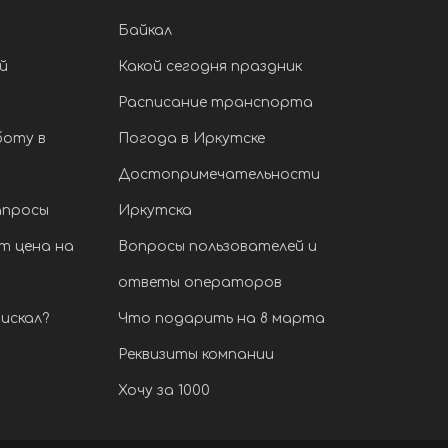
Байкал
й
Какой сегодня праздник
Расписание транспорта
боту в
Погода в Иркутске
Достопримечательности
апросы
Иркутска
т цена на
Вопросы пользователей и
ответы операторов
искал?
Что подарить на 8 марта
Реквизиты компании
Хочу за 1000