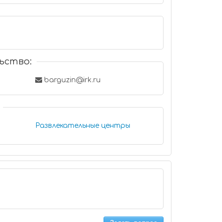
ьство:
barguzin@irk.ru
Развлекательные центры