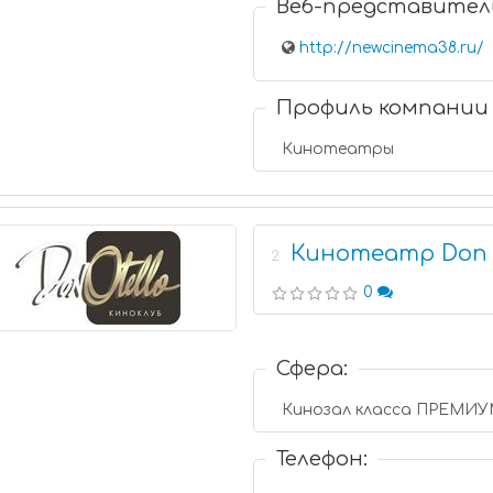
Веб-представител
http://newcinema38.ru/
Профиль компании
Кинотеатры
Кинотеатр Don 
2
0
Сфера:
Кинозал класса ПРЕМИУМ 
Телефон: