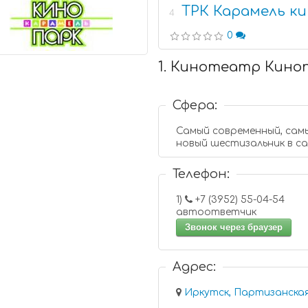
ТРК Карамель к
4
0
1. Кинотеатр Кино
Сфера:
Самый современный, са
новый шестизальник в с
Телефон:
1)
+7 (3952) 55-04-54
автоответчик
Звонок через браузер
Адрес:
Иркутск, Партизанская 