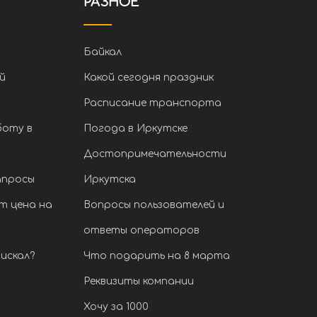
РАЗНОЕ
Байкал
й
Какой сегодня праздник
Расписание транспорта
боту в
Погода в Иркутске
Достопримечательности
апросы
Иркутска
т цена на
Вопросы пользователей и
ответы операторов
искал?
Что подарить на 8 марта
Реквизиты компании
Хочу за 1000