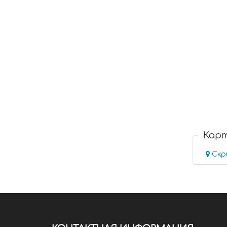
Кар
Скр