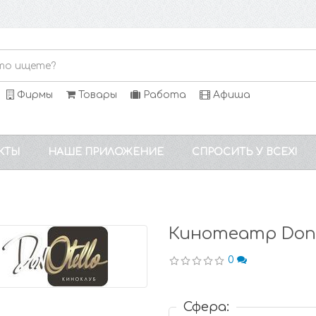
Фирмы
Товары
Работа
Афиша
КТЫ
НАШЕ ПРИЛОЖЕНИЕ
СПРОСИТЬ У ВСЕХ!
Кинотеатр Don 
0
Сфера: