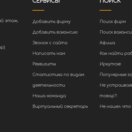
СЕРВИСЫ
ПОИСК
ий этаж,
Добавить фирму
Поиск фирм
Добавить вакансию
Поиск ваканси
Звонок с сайта
Афиша
тр)
Написать нам
Как найти ра
Реквизиты
Иркутске
Статистика по видам
Популярные з
деятельности
Не устраивае
Наша команда
товар?
Виртуальный секретарь
Не нашел что 