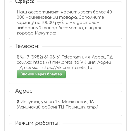
Сфера:
Наш ассортимент насчитывает более 40
000 наименований товара. Заполните
корзину на 10000 руб., и мы доставим
выбранный товар бесплатно, в черте
города Иркутска.
Телефон:
1)
+7 (3952) 61-03-61 Telegram имя: Ларец ТД
ссылка: https://t.me/larets_td VK имя: Ларец
ТД ссылка: https://vk.com/larets_td
Звонок через браузер
Адрес:
Иркутск, улица 1-я Московская, 1А
(Ленинский район) ТЦ Принцип, стр.1
Режим работы: