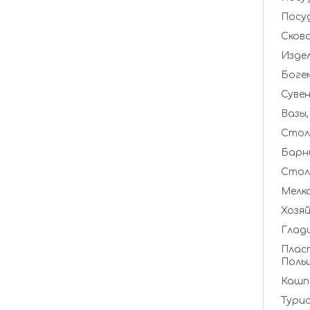
Посуд
Сков
Издел
Боге
Сувен
Стол
Барн
Столы
Мелка
Хозя
Глади
Пласт
Польш
Кашпо