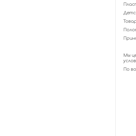
Пласт
Детск
Товар
Полот
Прини
Мы ц
услов