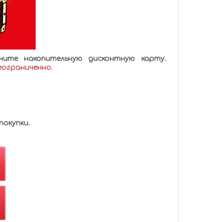
ите накопительную дисконтную карту.
еограниченно
.
покупки.