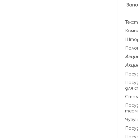
Запо
Текст
Комп
Штор
Поло
Акция
Акция
Посуд
Посуда дл
для с
Стол
Посуд
терм
Чугун
Посуд
Посуд