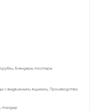
сорубки, блендеры, тостеры
оды с выдвижными ящиками, Производство
 шампура, тандыр