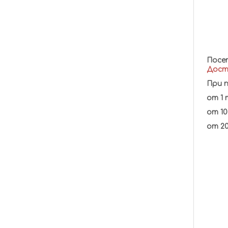
Посе
Дост
При п
от 1 
от 10
от 20