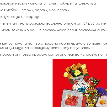
иковая мебель - столы, стулья, табуреты, шезлонги
ая мебель - столы, парты, мольберты
ы для сада и огорода
енечная ткань рогожка, вафелька оптом от 37 руб. за ме
маем заказы на пошив постельного белья, постельных ко
еним сотрудничество с нашими партнерами и готовы пр
ия индивидуально, каждому оптовому покупателю.
По вопросам оптовых продаж, сотрудничества - спр