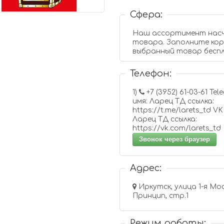
Сфера:
Наш ассортимент насч
товара. Заполните корз
выбранный товар беспл
Телефон:
1)
+7 (3952) 61-03-61 Telegram
имя: Ларец ТД ссылка:
https://t.me/larets_td VK
Ларец ТД ссылка:
https://vk.com/larets_td
Звонок через браузер
Адрес:
Иркутск, улица 1-я Мос
Принцип, стр.1
Режим работы: