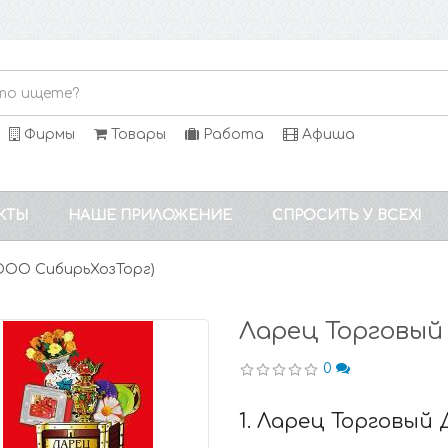
Фирмы
Товары
Работа
Афиша
КТЫ
НАШЕ ПРИЛОЖЕНИЕ
СПРОСИТЬ У ВСЕХ!
ООО СибирьХозТорг)
Ларец Торговый
0
1. Ларец Торговый