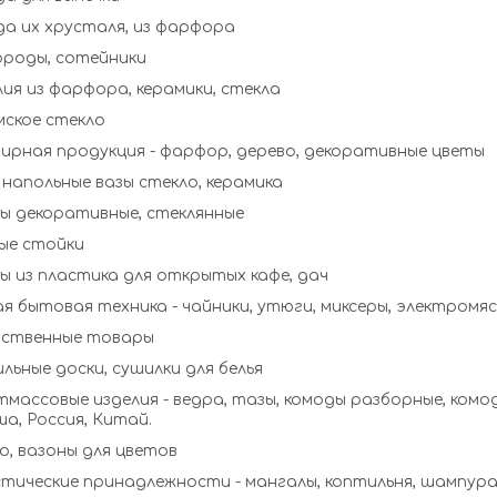
а их хрусталя, из фарфора
ороды, сотейники
ия из фарфора, керамики, стекла
мское стекло
ирная продукция - фарфор, дерево, декоративные цветы
Вазы, напольные вазы стекло, керамика
ы декоративные, стеклянные
ые стойки
 из пластика для открытых кафе, дач
я бытовая техника - чайники, утюги, миксеры, электромя
йственные товары
льные доски, сушилки для белья
массовые изделия - ведра, тазы, комоды разборные, ком
а, Россия, Китай.
, вазоны для цветов
Туристические принадлежности - мангалы, коптильня,