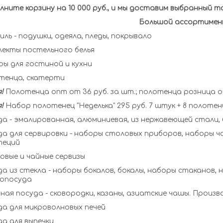
лните корзину на 10 000 руб., и мы доставим выбранный 
Большой ассортимен
иль - подушки, одеяла, пледы, покрывало
лекты постельного белья
ы для гостиной и кухни
тенца, скатерти
!
Полотенца опт от 36 руб. за шт.; полотенца розница от
!
Набор полотенец "Неделька" 295 руб. 7 штук + 8 полотен
а - эмалированная, алюминиевая, из нержавеющей стали,
я сервировки - наборы столовых приборов, наборы чайных приборов, наборы детские, наборы
пеций
овые и чайные сервизы
а из стекла - наборы бокалов, бокалы, наборы стаканов,
опосуда
ная посуда - сковородки, казаны, азиатские чашы. Произ
а для микроволновых печей
а для выпечки