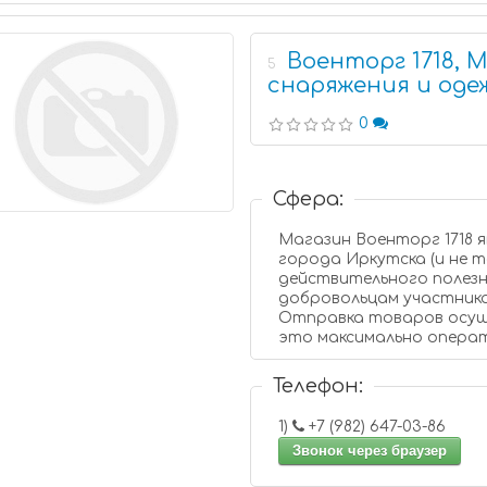
Военторг 1718, 
5
снаряжения и оде
0
Сфера:
Магазин Военторг 1718 
города Иркутска (и не т
действительного полезн
добровольцам участникам специальных военных операций.
Отправка товаров осуществл
это максимально опера
Телефон:
1)
+7 (982) 647-03-86
Звонок через браузер