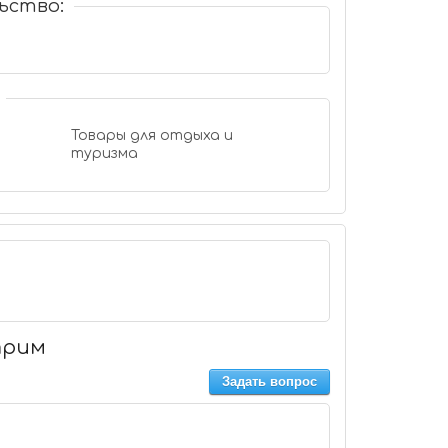
ьство:
Товары для отдыха и
туризма
м
трим
Задать вопрос