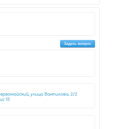
Задать вопрос
ервомайский, улица Вампилова, 2/2
кий район) офис 13