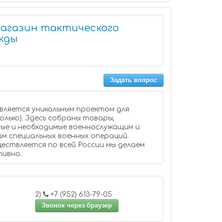
Магазин тактического
жды
Задать вопрос
является уникальным проектом для
олько). Здесь собраны товары,
ые и необходимые военнослужащим и
яется по всей России мы делаем
тивно.
2)
+7 (952) 613-79-05
Звонок через браузер