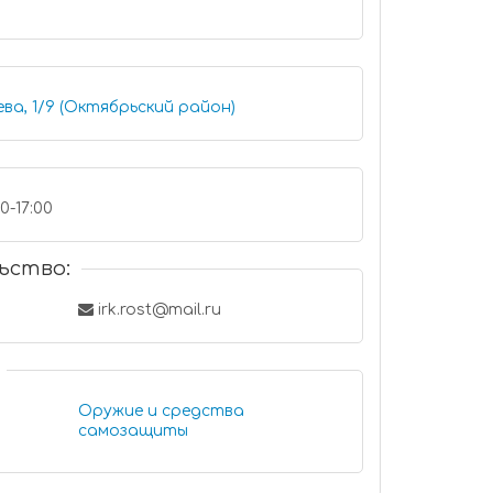
ва, 1/9 (Октябрьский район)
0-17:00
ьство:
irk.rost@mail.ru
Оружие и средства
самозащиты