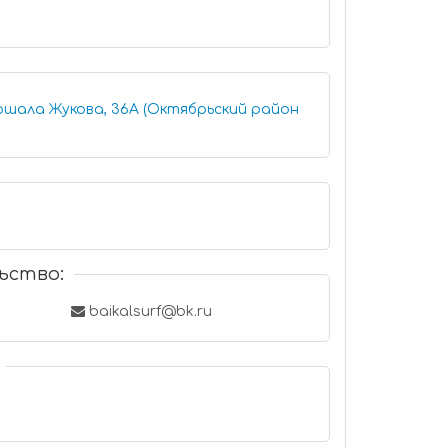
шала Жукова, 36А (Октябрьский район
ьство:
baikalsurf@bk.ru