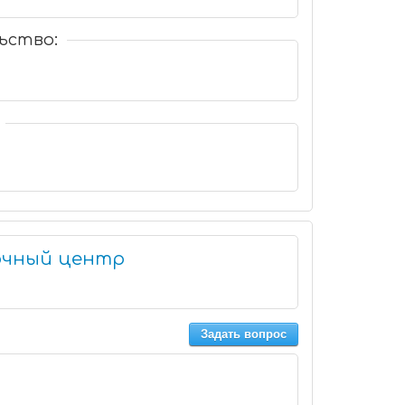
ьство:
очный центр
Задать вопрос