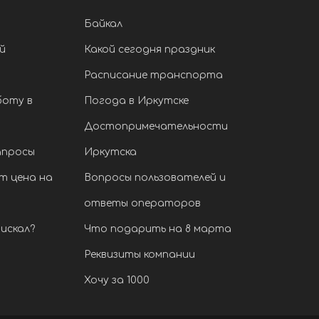
Байкал
й
Какой сегодня праздник
Расписание транспорта
боту в
Погода в Иркутске
Достопримечательности
апросы
Иркутска
т цена на
Вопросы пользователей и
ответы операторов
искал?
Что подарить на 8 марта
Реквизиты компании
Хочу за 1000