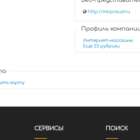
Веб-представите
http://mirposud.ru
Профиль компани
Интернет-магазины
Еще 23 рубрики
та
ыть карту
СЕРВИСЫ
ПОИСК