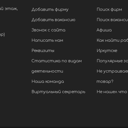
ий этаж,
Добавить фирму
Поиск фирм
Добавить вакансию
Поиск ваканси
Звонок с сайта
Афиша
тр)
Написать нам
Как найти ра
Реквизиты
Иркутске
Статистика по видам
Популярные з
деятельности
Не устраивае
Наша команда
товар?
Виртуальный секретарь
Не нашел что 