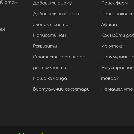
ий этаж,
Добавить фирму
Поиск фирм
Добавить вакансию
Поиск ваканси
Звонок с сайта
Афиша
тр)
Написать нам
Как найти ра
Реквизиты
Иркутске
Статистика по видам
Популярные з
деятельности
Не устраивае
Наша команда
товар?
Виртуальный секретарь
Не нашел что 