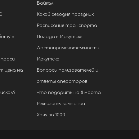
Байкал
й
Какой сегодня праздник
Расписание транспорта
боту в
Погода в Иркутске
Достопримечательности
апросы
Иркутска
т цена на
Вопросы пользователей и
ответы операторов
искал?
Что подарить на 8 марта
Реквизиты компании
Хочу за 1000