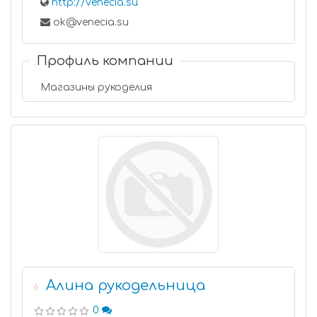
http://venecia.su
ok@venecia.su
Профиль компании
Магазины рукоделия
Алина рукодельница
6
0