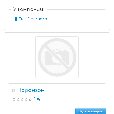
У компании:
Еще 2 филиала
Парангон
13
0
Задать вопрос