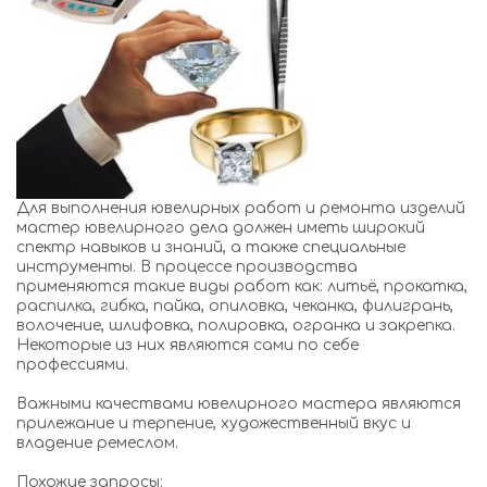
Для выполнения ювелирных работ и ремонта изделий
мастер ювелирного дела должен иметь широкий
спектр навыков и знаний, а также специальные
инструменты. В процессе производства
применяются такие виды работ как: литьё, прокатка,
распилка, гибка, пайка, опиловка, чеканка, филигрань,
волочение, шлифовка, полировка, огранка и закрепка.
Некоторые из них являются сами по себе
профессиями.
Важными качествами ювелирного мастера являются
прилежание и терпение, художественный вкус и
владение ремеслом.
Похожие запросы: