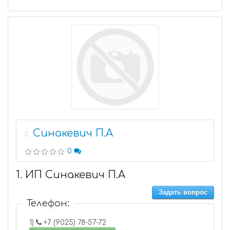
Синакевич П.А
3
0
1. ИП Синакевич П.А
Задать вопрос
Телефон:
1)
+7 (9025) 78-57-72