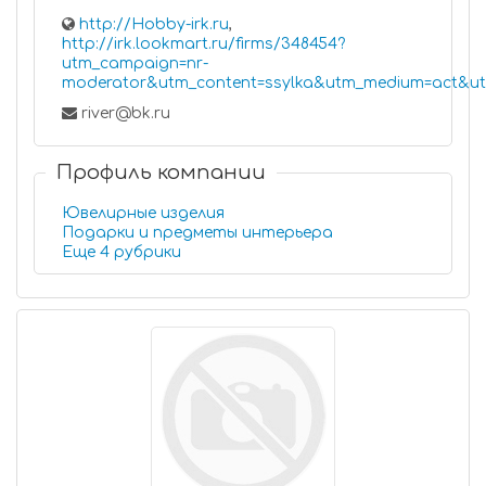
http://Hobby-irk.ru
,
http://irk.lookmart.ru/firms/348454?
utm_campaign=nr-
moderator&utm_content=ssylka&utm_medium=act&utm
river@bk.ru
Профиль компании
Ювелирные изделия
Подарки и предметы интерьера
Еще 4 рубрики