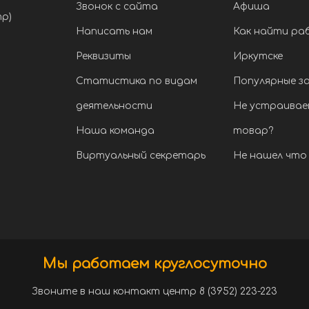
Звонок с сайта
Афиша
тр)
Написать нам
Как найти ра
Реквизиты
Иркутске
Статистика по видам
Популярные з
деятельности
Не устраивае
Наша команда
товар?
Виртуальный секретарь
Не нашел что 
Мы работаем круглосуточно
Звоните в наш контакт центр 8 (3952) 223-223