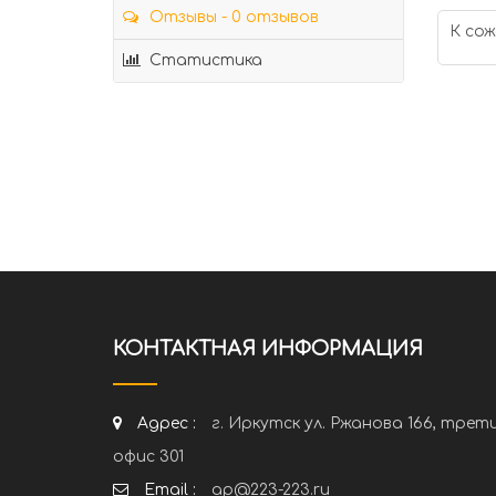
Отзывы - 0 отзывов
К сож
Статистика
КОНТАКТНАЯ ИНФОРМАЦИЯ
Адрес :
г. Иркутск ул. Ржанова 166, трет
офис 301
Email :
ap@223-223.ru