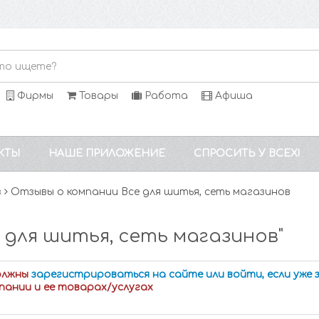
Фирмы
Товары
Работа
Афиша
КТЫ
НАШЕ ПРИЛОЖЕНИЕ
СПРОСИТЬ У ВСЕХ!
в
Отзывы о компании Все для шитья, сеть магазинов
 для шитья, сеть магазинов"
олжны
зарегистрироваться на сайте или войти, если уже
пании и ее товарах/услугах