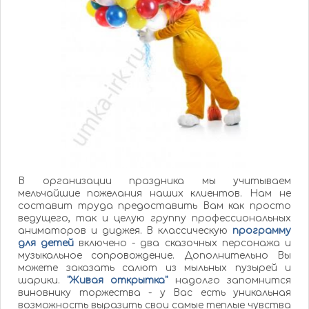
В организации праздника мы учитываем
мельчайшие пожелания наших
клиентов. Нам не
составит труда предоставить Вам как просто
ведущего, так и целую группу профессиональных
аниматоров и диджея. В классическую
программу
для детей
включено - два сказочных персонажа и
музыкальное сопровождение. Дополнительно Вы
можете заказать салют из мыльных пузырей и
шарики.
"Живая открытка"
надолго запомнится
виновнику торжества - у Вас есть уникальная
возможность выразить свои самые теплые чувства