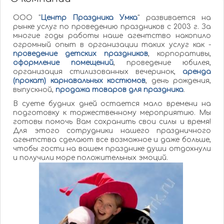
ООО "
Центр Праздника Умка
" развивается на
рынке услуг по проведению праздников с 2003 г. За
многие годы работы наше агентство накопило
огромный опыт в организации таких услуг как -
проведение детских праздников
, корпоративы,
оформление помещений
, проведение юбилея,
организация стилизованных вечеринок,
аренда
(прокат) карнавальных костюмов
, день рождения,
выпускной,
продажа товаров для праздника
.
В суете будних дней остается мало времени на
подготовку к торжественному мероприятию. Мы
готовы помочь Вам сохранить свои силы и время!
Для этого сотрудники нашего праздничного
агентства сделают все возможное и даже больше,
чтобы гости на вашем празднике души отдохнули
и получили море положительных эмоций.