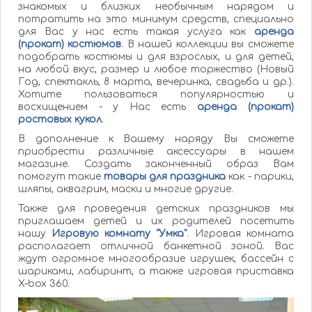
знакомых и близких необычным нарядом и
потратить на это минимум средств, специально
для Вас у нас есть такая услуга как
аренда
(прокат) костюмов
. В нашей коллекции вы сможете
подобрать костюмы и для взрослых, и для детей,
на любой вкус, размер и любое торжество (Новый
Год, спектакль, 8 марта, вечеринка, свадьба и др.).
Хотите пользоваться популярностью и
восхищением - у Нас есть
аренда (прокат)
ростовых кукол
.
В дополнение к Вашему наряду Вы сможете
приобрести различные аксессуары в нашем
магазине. Создать законченный образ Вам
помогут такие
товары для праздника
как - парики,
шляпы, аквагрим, маски и многие другие.
Также для проведения детских праздников мы
приглашаем детей и их родителей посетить
нашу
Игровую комнату "Умка"
. Игровая комната
располагает отличной банкетной зоной. Вас
ждут огромное многообразие игрушек, бассейн с
шариками, лабиринт, а также игровая приставка
X-box 360.