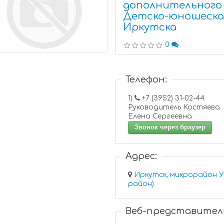
дополнительного
Детско-юношеская
Иркутска
0
Телефон:
1)
+7 (3952) 31-02-44
Руководитель Костяева
Елена Сергеевна
Звонок через браузер
Адрес:
Иркутск, микрорайон У
район)
Веб-представител