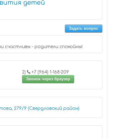
звития детей
Задать вопрос
и счастливы - родители спокойны!
2)
+7 (964) 1-168-209
Звонок через браузер
това, 279/9 (Свердловский район)