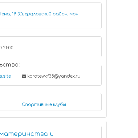
ена, 19 (Свердловский район, мрн
0-21:00
ьство:
s.site
karatewkf38@yandex.ru
Спортивные клубы
 материнства и