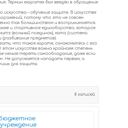
ия. Термин «карате» был введён в обращение
о искусства – обучение защите. В искусстве
поражений, потому что это не совсем
менно так большинством и воспринимается.
акже и спортивное единоборство, которое
митэ (вольный поединок), ката (система
 (разбивание предметов).
ать, что такое карате, ознакомьтесь с его
 этом искусстве важна крайнаяя степень
ае нельзя терять самообладания, даже если
м. Не допускается нападать первым, а
лишь для защиты.
8 записей
 бюджетное
 учреждение