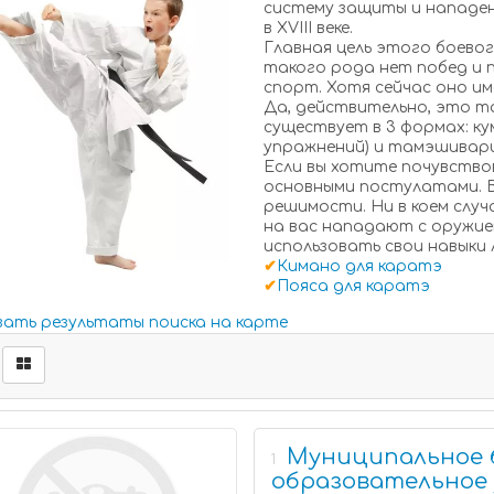
систему защиты и нападен
в XVIII веке.
Главная цель этого боевог
такого рода нет побед и 
спорт. Хотя сейчас оно и
Да, действительно, это т
существует в 3 формах: ку
упражнений) и тамэшивари
Если вы хотите почувствов
основными постулатами. В
решимости. Ни в коем случ
на вас нападают с оружие
использовать свои навыки 
✔
Кимано для каратэ
✔
Пояса для каратэ
зать результаты поиска на карте
Муниципальное
1
образовательное