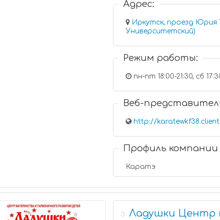
Адрес:
Иркутск, проезд Юрия Т
Университетский)
Режим работы:
пн-пт 18:00-21:30, сб 17:3
Веб-представител
http://karatewkf38.client
Профиль компании
Каратэ
Ладушки Центр
3