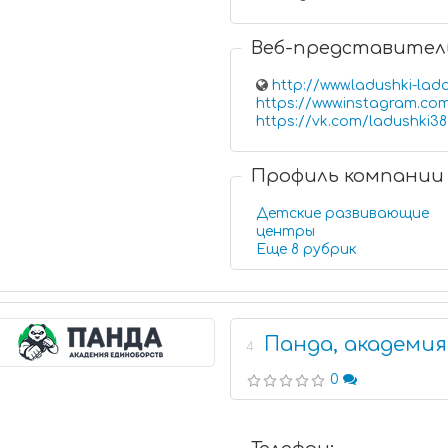
Веб-представител
http://www.ladushki-lada
https://www.instagram.com
https://vk.com/ladushki38
Профиль компании
Детские развивающие
центры
Еще 8 рубрик
Панда, академи
4
0