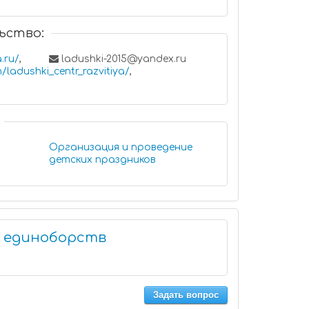
ьство:
.ru/
,
ladushki-2015@yandex.ru
/ladushki_centr_razvitiya/
,
Организация и проведение
детских праздников
я единоборств
Задать вопрос